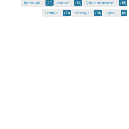
hydraulique
(12)
automate
(10)
Quiz en maintenance
(16)
électrique
(33)
mécanique
(20)
logiciel
(6)