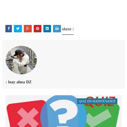
shere :
: loay alma DZ
QUIZ EN MAINTENANCE