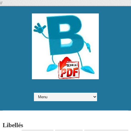
//
Libellés