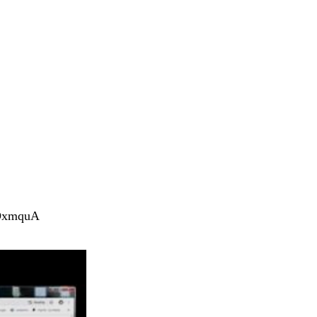
YDxmquA