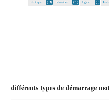
électrique
(33)
mécanique
(20)
logiciel
(6)
hydr
différents types de démarrage mot