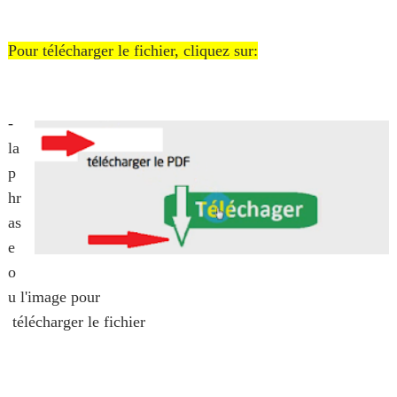
Pour télécharger le fichier, cliquez sur:
-
la
p
hr
as
e
o
u
l'image
pour
télécharger
le fichier