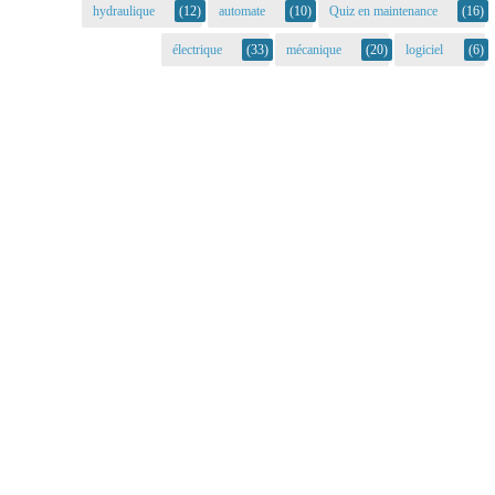
hydraulique
(12)
automate
(10)
Quiz en maintenance
(16)
électrique
(33)
mécanique
(20)
logiciel
(6)