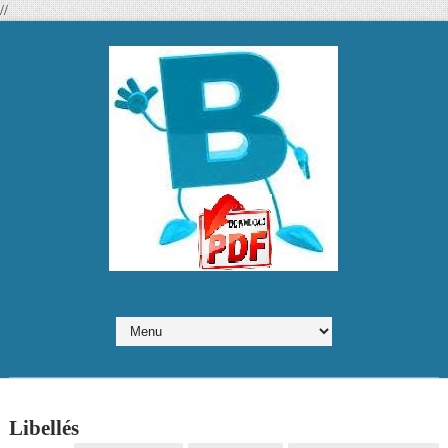
//
Libellés