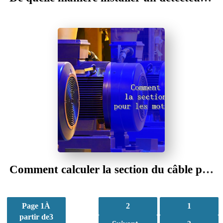
م
ن
l
o
a
y
a
l
m
a
D
Z
Comment calculer la section du câble pour les moteurs BT & HT
Page 1À
2
1
partir de3