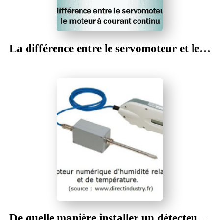
La différence entre le servomoteur et le moteur à courant continu
م
ن
l
o
a
y
a
l
m
a
D
Z
De quelle manière installer un détecteur d'humidité ?