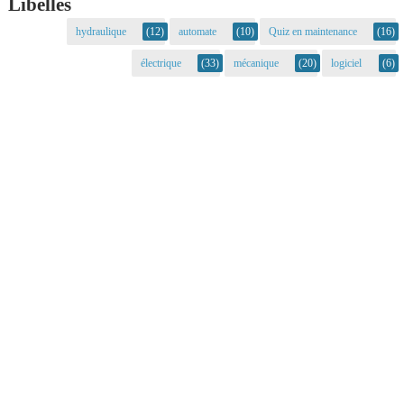
Libellés
hydraulique
(12)
automate
(10)
Quiz en maintenance
(16)
électrique
(33)
mécanique
(20)
logiciel
(6)