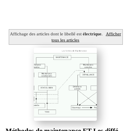
Affichage des articles dont le libellé est
électrique
.
Afficher
tous les articles
م
ن
l
o
a
y
a
l
m
a
D
Z
Méthodes de maintenance ET Les différentes formes de Maintenance